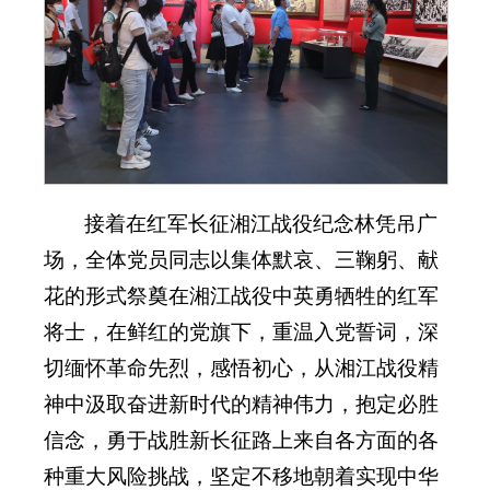
接着在红军长征湘江战役纪念林凭吊广
场，全体党员同志以集体默哀、三鞠躬、献
花的形式祭奠在湘江战役中英勇牺牲的红军
将士，在鲜红的党旗下，重温入党誓词，深
切缅怀革命先烈，感悟初心，从湘江战役精
神中汲取奋进新时代的精神伟力，抱定必胜
信念，勇于战胜新长征路上来自各方面的各
种重大风险挑战，坚定不移地朝着实现中华