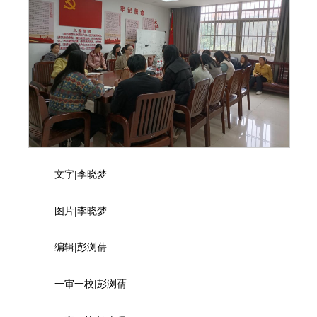
文字|李晓梦
图片|李晓梦
编辑|彭浏蒨
一审一校|彭浏蒨